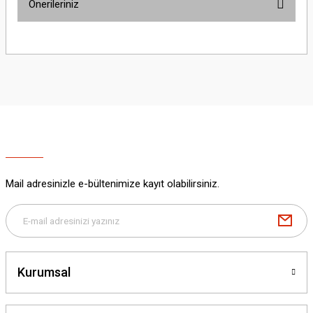
Önerileriniz
Yorum Yaz
Bu ürünün fiyat bilgisi, resim, ürün açıklamalarında ve diğer konularda
yetersiz gördüğünüz noktaları öneri formunu kullanarak tarafımıza
iletebilirsiniz.
Görüş ve önerileriniz için teşekkür ederiz.
Ürün resmi kalitesiz, bozuk veya görüntülenemiyor.
Ürün açıklamasında eksik bilgiler bulunuyor.
Ürün bilgilerinde hatalar bulunuyor.
Ürün fiyatı diğer sitelerden daha pahalı.
Mail adresinizle e-bültenimize kayıt olabilirsiniz.
Bu ürüne benzer farklı alternatifler olmalı.
Kurumsal
Gönder