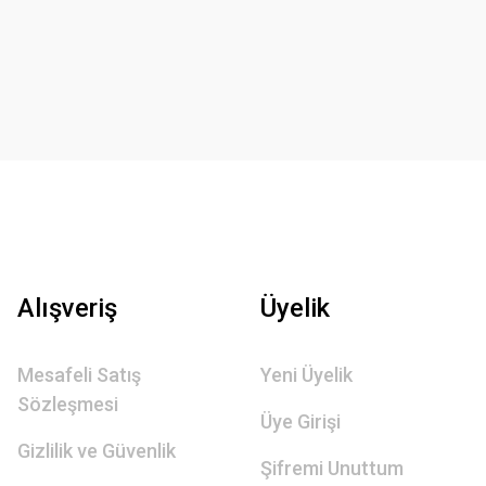
Alışveriş
Üyelik
Mesafeli Satış
Yeni Üyelik
Sözleşmesi
Üye Girişi
Gizlilik ve Güvenlik
Şifremi Unuttum