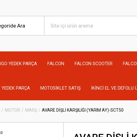
OGO YEDEK PARÇA
FALCON
FALCON SCOOTER
FALCO
 YEDEK PARÇA
MOTOSİKLET SATIŞ
İKİNCİ EL VE DEFOLU
MOTOR
MARŞ
AVARE DİŞLİ KARŞILIĞI (YARIM AY)-SCT50