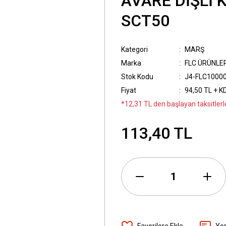
AVARE DİŞLİ K
SCT50
Kategori
MARŞ
Marka
FLC ÜRÜNLE
Stok Kodu
J4-FLC1000
Fiyat
94,50 TL + K
*12,31 TL den başlayan taksitlerl
113,40 TL
Yo