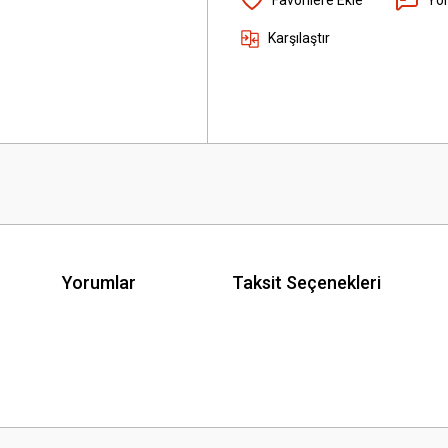
Karşılaştır
Yorumlar
Taksit Seçenekleri
 yetersiz gördüğünüz noktaları öneri formunu kullanarak tarafımıza iletebilirsini
Bu ürüne ilk yorumu siz yapın!