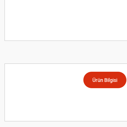
Ürün Bilgisi
Bu ürünün fiyat bilgisi, resim, ürün açıklamalarında ve diğer konularda
Görüş ve önerileriniz için teşekkür ederiz.