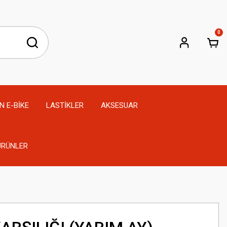
0
N E-BİKE
LASTİKLER
AKSESUAR
 ÜRÜNLER