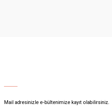
Ürün resmi kalitesiz, bozuk veya görüntülenemiyor.
Ürün açıklamasında eksik bilgiler bulunuyor.
Ürün bilgilerinde hatalar bulunuyor.
Ürün fiyatı diğer sitelerden daha pahalı.
Bu ürüne benzer farklı alternatifler olmalı.
Mail adresinizle e-bültenimize kayıt olabilirsiniz.