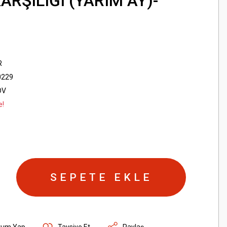
ARŞILIĞI (YARIM AY)-
R
0229
DV
e!
SEPETE EKLE
rum Yap
Tavsiye Et
Paylaş