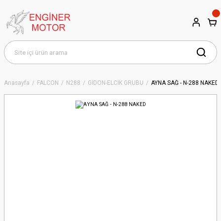
Anasayfa
FALCON
N288
GİDON-ELCİK GRUBU
AYNA SAĞ - N-288 NAKED