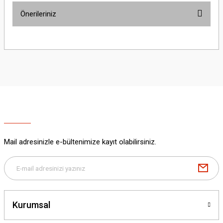
Önerileriniz
Yorum Yaz
Bu ürünün fiyat bilgisi, resim, ürün açıklamalarında ve diğer konularda
yetersiz gördüğünüz noktaları öneri formunu kullanarak tarafımıza
iletebilirsiniz.
Görüş ve önerileriniz için teşekkür ederiz.
Ürün resmi kalitesiz, bozuk veya görüntülenemiyor.
Ürün açıklamasında eksik bilgiler bulunuyor.
Ürün bilgilerinde hatalar bulunuyor.
Ürün fiyatı diğer sitelerden daha pahalı.
Mail adresinizle e-bültenimize kayıt olabilirsiniz.
Bu ürüne benzer farklı alternatifler olmalı.
Kurumsal
Gönder