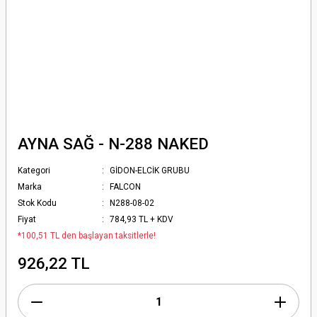
AYNA SAĞ - N-288 NAKED
Kategori
GİDON-ELCİK GRUBU
Marka
FALCON
Stok Kodu
N288-08-02
Fiyat
784,93 TL + KDV
*100,51 TL den başlayan taksitlerle!
926,22 TL