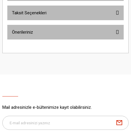
Taksit Seçenekleri
Bu ürüne ilk yorumu siz yapın!
Önerileriniz
Yorum Yaz
Bu ürünün fiyat bilgisi, resim, ürün açıklamalarında ve diğer konularda
yetersiz gördüğünüz noktaları öneri formunu kullanarak tarafımıza
iletebilirsiniz.
Görüş ve önerileriniz için teşekkür ederiz.
Ürün resmi kalitesiz, bozuk veya görüntülenemiyor.
Ürün açıklamasında eksik bilgiler bulunuyor.
Ürün bilgilerinde hatalar bulunuyor.
Ürün fiyatı diğer sitelerden daha pahalı.
Mail adresinizle e-bültenimize kayıt olabilirsiniz.
Bu ürüne benzer farklı alternatifler olmalı.