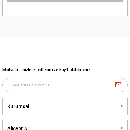
Bu ürünün fiyat bilgisi, resim, ürün açıklamalarında ve diğer konularda
yetersiz gördüğünüz noktaları öneri formunu kullanarak tarafımıza
iletebilirsiniz.
Görüş ve önerileriniz için teşekkür ederiz.
Ürün resmi kalitesiz, bozuk veya görüntülenemiyor.
Ürün açıklamasında eksik bilgiler bulunuyor.
Ürün bilgilerinde hatalar bulunuyor.
Ürün fiyatı diğer sitelerden daha pahalı.
Mail adresinizle e-bültenimize kayıt olabilirsiniz.
Bu ürüne benzer farklı alternatifler olmalı.
Kurumsal
Gönder
Alışveriş