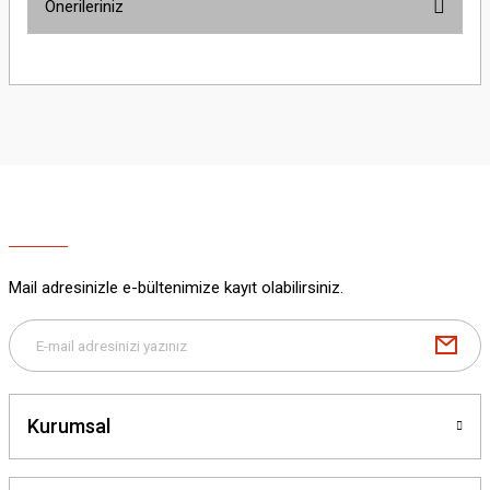
Önerileriniz
Yorum Yaz
Bu ürünün fiyat bilgisi, resim, ürün açıklamalarında ve diğer konularda
yetersiz gördüğünüz noktaları öneri formunu kullanarak tarafımıza
iletebilirsiniz.
Görüş ve önerileriniz için teşekkür ederiz.
Ürün resmi kalitesiz, bozuk veya görüntülenemiyor.
Ürün açıklamasında eksik bilgiler bulunuyor.
Ürün bilgilerinde hatalar bulunuyor.
Ürün fiyatı diğer sitelerden daha pahalı.
Mail adresinizle e-bültenimize kayıt olabilirsiniz.
Bu ürüne benzer farklı alternatifler olmalı.
Kurumsal
Gönder