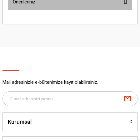
Önerileriniz
Yorum Yaz
Bu ürünün fiyat bilgisi, resim, ürün açıklamalarında ve diğer konularda
yetersiz gördüğünüz noktaları öneri formunu kullanarak tarafımıza
iletebilirsiniz.
Görüş ve önerileriniz için teşekkür ederiz.
Ürün resmi kalitesiz, bozuk veya görüntülenemiyor.
Ürün açıklamasında eksik bilgiler bulunuyor.
Ürün bilgilerinde hatalar bulunuyor.
Ürün fiyatı diğer sitelerden daha pahalı.
Mail adresinizle e-bültenimize kayıt olabilirsiniz.
Bu ürüne benzer farklı alternatifler olmalı.
Kurumsal
Gönder