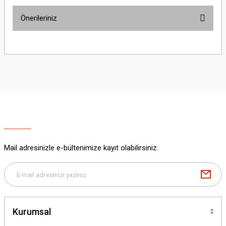
Önerileriniz
Yorum Yaz
Bu ürünün fiyat bilgisi, resim, ürün açıklamalarında ve diğer konularda
yetersiz gördüğünüz noktaları öneri formunu kullanarak tarafımıza
iletebilirsiniz.
Görüş ve önerileriniz için teşekkür ederiz.
Ürün resmi kalitesiz, bozuk veya görüntülenemiyor.
Ürün açıklamasında eksik bilgiler bulunuyor.
Ürün bilgilerinde hatalar bulunuyor.
Ürün fiyatı diğer sitelerden daha pahalı.
Mail adresinizle e-bültenimize kayıt olabilirsiniz.
Bu ürüne benzer farklı alternatifler olmalı.
Kurumsal
Gönder