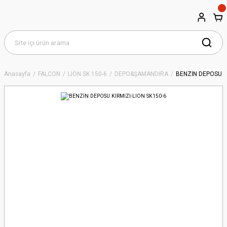
Anasayfa
FALCON
LION SK 150-6
DEPO&ŞAMANDIRA
BENZİN DEPOSU KI