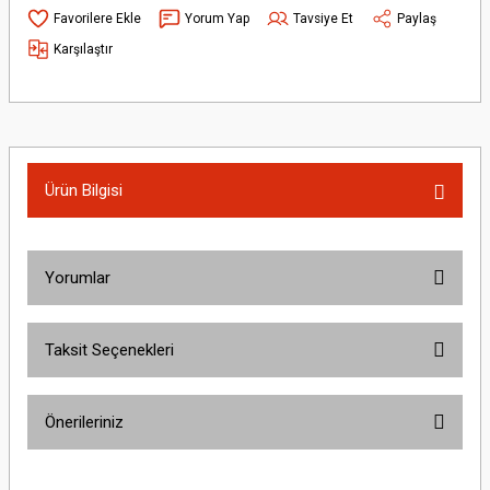
Yorum Yap
Tavsiye Et
Paylaş
Karşılaştır
Ürün Bilgisi
Yorumlar
Taksit Seçenekleri
Bu ürüne ilk yorumu siz yapın!
Önerileriniz
Yorum Yaz
Bu ürünün fiyat bilgisi, resim, ürün açıklamalarında ve diğer konularda