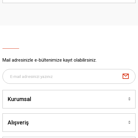
yetersiz gördüğünüz noktaları öneri formunu kullanarak tarafımıza
iletebilirsiniz.
Görüş ve önerileriniz için teşekkür ederiz.
Ürün resmi kalitesiz, bozuk veya görüntülenemiyor.
Ürün açıklamasında eksik bilgiler bulunuyor.
Ürün bilgilerinde hatalar bulunuyor.
Ürün fiyatı diğer sitelerden daha pahalı.
Mail adresinizle e-bültenimize kayıt olabilirsiniz.
Bu ürüne benzer farklı alternatifler olmalı.
Kurumsal
Gönder
Alışveriş