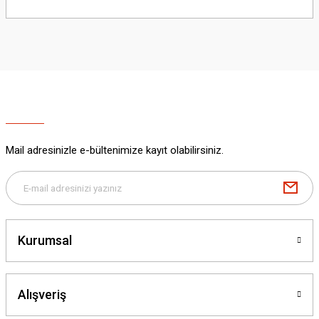
Bu ürünün fiyat bilgisi, resim, ürün açıklamalarında ve diğer konularda
yetersiz gördüğünüz noktaları öneri formunu kullanarak tarafımıza
iletebilirsiniz.
Görüş ve önerileriniz için teşekkür ederiz.
Ürün resmi kalitesiz, bozuk veya görüntülenemiyor.
Ürün açıklamasında eksik bilgiler bulunuyor.
Ürün bilgilerinde hatalar bulunuyor.
Ürün fiyatı diğer sitelerden daha pahalı.
Mail adresinizle e-bültenimize kayıt olabilirsiniz.
Bu ürüne benzer farklı alternatifler olmalı.
Kurumsal
Gönder
Alışveriş