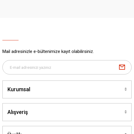
iletebilirsiniz.
Görüş ve önerileriniz için teşekkür ederiz.
Ürün resmi kalitesiz, bozuk veya görüntülenemiyor.
Ürün açıklamasında eksik bilgiler bulunuyor.
Ürün bilgilerinde hatalar bulunuyor.
Ürün fiyatı diğer sitelerden daha pahalı.
Mail adresinizle e-bültenimize kayıt olabilirsiniz.
Bu ürüne benzer farklı alternatifler olmalı.
Kurumsal
Gönder
Alışveriş