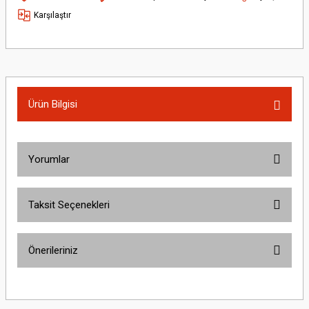
Karşılaştır
Ürün Bilgisi
Yorumlar
Taksit Seçenekleri
Bu ürüne ilk yorumu siz yapın!
Önerileriniz
Yorum Yaz
Bu ürünün fiyat bilgisi, resim, ürün açıklamalarında ve diğer konularda
yetersiz gördüğünüz noktaları öneri formunu kullanarak tarafımıza