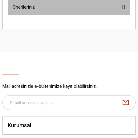
Önerileriniz
Yorum Yaz
Bu ürünün fiyat bilgisi, resim, ürün açıklamalarında ve diğer konularda
yetersiz gördüğünüz noktaları öneri formunu kullanarak tarafımıza
iletebilirsiniz.
Görüş ve önerileriniz için teşekkür ederiz.
Ürün resmi kalitesiz, bozuk veya görüntülenemiyor.
Ürün açıklamasında eksik bilgiler bulunuyor.
Ürün bilgilerinde hatalar bulunuyor.
Ürün fiyatı diğer sitelerden daha pahalı.
Mail adresinizle e-bültenimize kayıt olabilirsiniz.
Bu ürüne benzer farklı alternatifler olmalı.
Kurumsal
Gönder