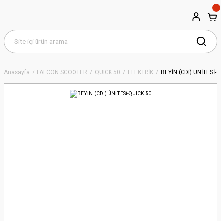
Anasayfa
FALCON SCOOTER
QUICK 50
ELEKTRİK
BEYİN (CDI) ÜNİTESİ-