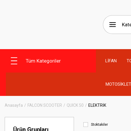
Tüm Kategoriler
LİFAN
T
MOTOSİKLET
Anasayfa
FALCON SCOOTER
QUICK 50
ELEKTRİK
Stoktakiler
Ürün Grupları