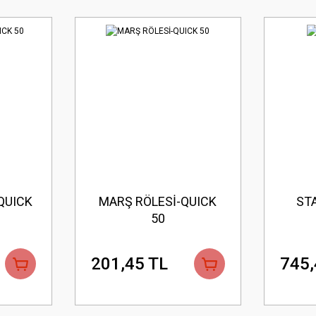
QUICK
MARŞ RÖLESİ-QUICK
ST
50
201,45 TL
745,