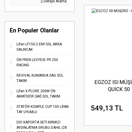
Detaylı Arama
En Populer Olanlar
Lifan LF150-2 EM150L ARKA
SALINCAK
ÖN FREN LEVYESİ- FR 250
RACING
REVIVAL KUMANDA SAG SOL
TAKIM
EGZOZ ISI MÜŞ
QUICK 50
Lifan X-PLORE 200M ÖN
AMATİSÖR SAĞ SOL TAKIM
549,13 TL
STATÖR KOMPLE CUP 100 LİFAN
TAY UYUMLU
DİO KAPORTA SETİ KIRMIZI
AYDINLATMA GRUBU DAHİL (28