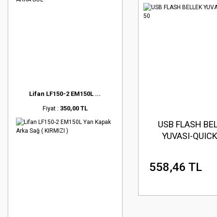
Lifan LF150-2 EM150L ...
Fiyat :
350,00 TL
USB FLASH BE
YUVASI-QUICK
558,46 TL