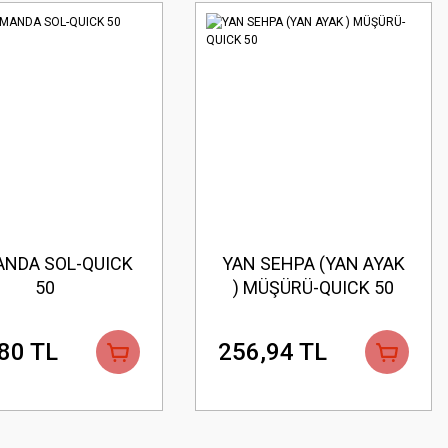
NDA SOL-QUICK
YAN SEHPA (YAN AYAK
50
) MÜŞÜRÜ-QUICK 50
80 TL
256,94 TL