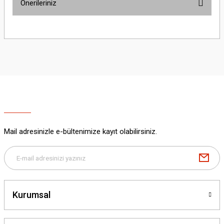
Önerileriniz
Yorum Yaz
Bu ürünün fiyat bilgisi, resim, ürün açıklamalarında ve diğer konularda
yetersiz gördüğünüz noktaları öneri formunu kullanarak tarafımıza
iletebilirsiniz.
Görüş ve önerileriniz için teşekkür ederiz.
Ürün resmi kalitesiz, bozuk veya görüntülenemiyor.
Ürün açıklamasında eksik bilgiler bulunuyor.
Ürün bilgilerinde hatalar bulunuyor.
Ürün fiyatı diğer sitelerden daha pahalı.
Mail adresinizle e-bültenimize kayıt olabilirsiniz.
Bu ürüne benzer farklı alternatifler olmalı.
Kurumsal
Gönder