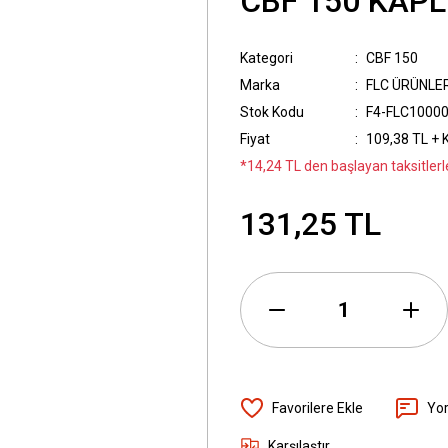
CBF 150 KAPL
Kategori
CBF 150
Marka
FLC ÜRÜNLE
Stok Kodu
F4-FLC1000
Fiyat
109,38 TL + 
*14,24 TL den başlayan taksitlerl
131,25 TL
Yo
Karşılaştır