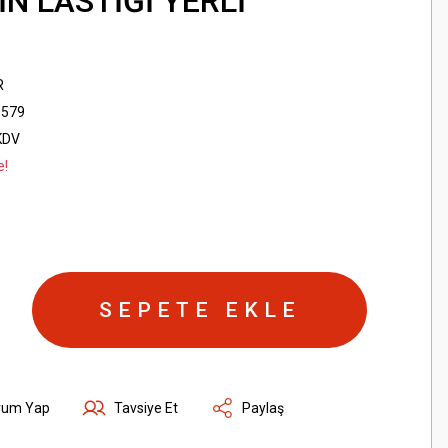
İN LASTİĞİ YERLİ
R
0579
KDV
e!
SEPETE EKLE
rum Yap
Tavsiye Et
Paylaş