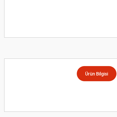
Ürün Bilgisi
Bu ürünün fiyat bilgisi, resim, ürün açıklamalarında ve diğer konularda
Görüş ve önerileriniz için teşekkür ederiz.