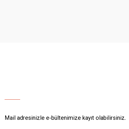
Ürün resmi kalitesiz, bozuk veya görüntülenemiyor.
Ürün açıklamasında eksik bilgiler bulunuyor.
Ürün bilgilerinde hatalar bulunuyor.
Ürün fiyatı diğer sitelerden daha pahalı.
Bu ürüne benzer farklı alternatifler olmalı.
Mail adresinizle e-bültenimize kayıt olabilirsiniz.