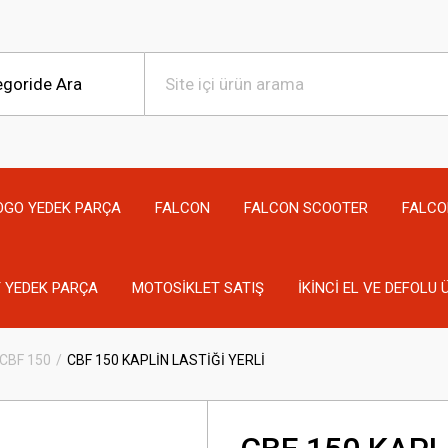
OGO YEDEK PARÇA
FALCON
FALCON SCOOTER
FALCO
 YEDEK PARÇA
MOTOSİKLET SATIŞ
İKİNCİ EL VE DEFOLU
CBF 150
CBF 150 KAPLİN LASTİĞİ YERLİ