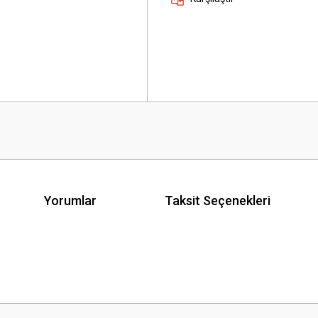
Yorumlar
Taksit Seçenekleri
 yetersiz gördüğünüz noktaları öneri formunu kullanarak tarafımıza iletebilirsini
Bu ürüne ilk yorumu siz yapın!