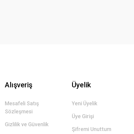
Alışveriş
Üyelik
Mesafeli Satış
Yeni Üyelik
Sözleşmesi
Üye Girişi
Gizlilik ve Güvenlik
Şifremi Unuttum