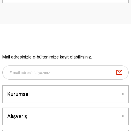
yetersiz gördüğünüz noktaları öneri formunu kullanarak tarafımıza
iletebilirsiniz.
Görüş ve önerileriniz için teşekkür ederiz.
Ürün resmi kalitesiz, bozuk veya görüntülenemiyor.
Ürün açıklamasında eksik bilgiler bulunuyor.
Ürün bilgilerinde hatalar bulunuyor.
Ürün fiyatı diğer sitelerden daha pahalı.
Mail adresinizle e-bültenimize kayıt olabilirsiniz.
Bu ürüne benzer farklı alternatifler olmalı.
Kurumsal
Gönder
Alışveriş