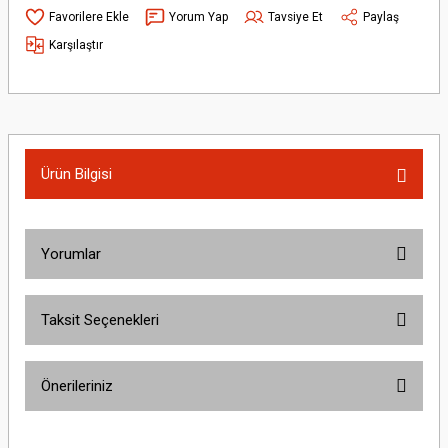
Yorum Yap
Tavsiye Et
Paylaş
Karşılaştır
Ürün Bilgisi
Yorumlar
Taksit Seçenekleri
Bu ürüne ilk yorumu siz yapın!
Önerileriniz
Yorum Yaz
Bu ürünün fiyat bilgisi, resim, ürün açıklamalarında ve diğer konularda