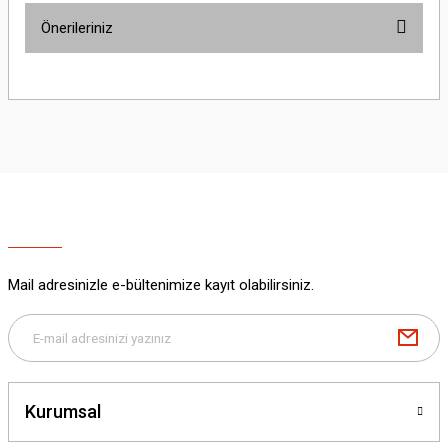
Önerileriniz
Yorum Yaz
Bu ürünün fiyat bilgisi, resim, ürün açıklamalarında ve diğer konularda
yetersiz gördüğünüz noktaları öneri formunu kullanarak tarafımıza
iletebilirsiniz.
Görüş ve önerileriniz için teşekkür ederiz.
Ürün resmi kalitesiz, bozuk veya görüntülenemiyor.
Ürün açıklamasında eksik bilgiler bulunuyor.
Ürün bilgilerinde hatalar bulunuyor.
Ürün fiyatı diğer sitelerden daha pahalı.
Mail adresinizle e-bültenimize kayıt olabilirsiniz.
Bu ürüne benzer farklı alternatifler olmalı.
Kurumsal
Gönder