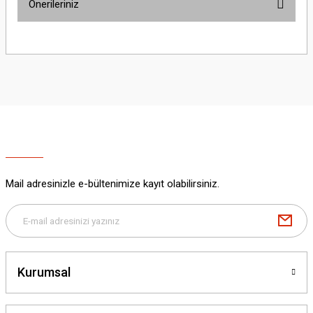
Önerileriniz
Yorum Yaz
Bu ürünün fiyat bilgisi, resim, ürün açıklamalarında ve diğer konularda
yetersiz gördüğünüz noktaları öneri formunu kullanarak tarafımıza
iletebilirsiniz.
Görüş ve önerileriniz için teşekkür ederiz.
Ürün resmi kalitesiz, bozuk veya görüntülenemiyor.
Ürün açıklamasında eksik bilgiler bulunuyor.
Ürün bilgilerinde hatalar bulunuyor.
Ürün fiyatı diğer sitelerden daha pahalı.
Mail adresinizle e-bültenimize kayıt olabilirsiniz.
Bu ürüne benzer farklı alternatifler olmalı.
Kurumsal
Gönder