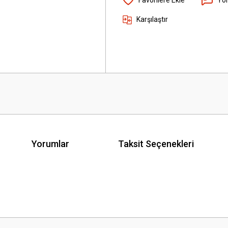
Karşılaştır
Yorumlar
Taksit Seçenekleri
 yetersiz gördüğünüz noktaları öneri formunu kullanarak tarafımıza iletebilirsini
Bu ürüne ilk yorumu siz yapın!