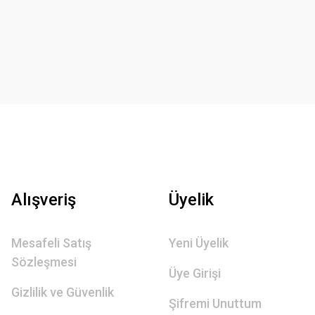
Alışveriş
Üyelik
Mesafeli Satış
Yeni Üyelik
Sözleşmesi
Üye Girişi
Gizlilik ve Güvenlik
Şifremi Unuttum