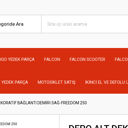
OGO YEDEK PARÇA
FALCON
FALCON SCOOTER
FALCO
 YEDEK PARÇA
MOTOSİKLET SATIŞ
İKİNCİ EL VE DEFOLU
EKORATİF BAĞLANTI DEMİRİ SAĞ-FREEDOM 250