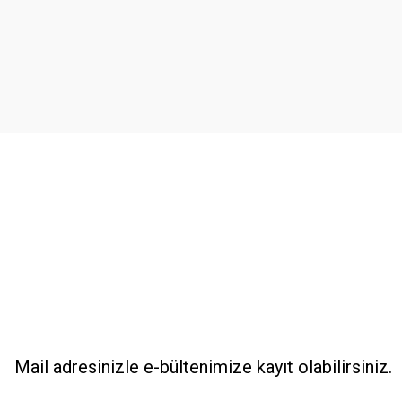
Ürün resmi kalitesiz, bozuk veya görüntülenemiyor.
Ürün açıklamasında eksik bilgiler bulunuyor.
Ürün bilgilerinde hatalar bulunuyor.
Ürün fiyatı diğer sitelerden daha pahalı.
Bu ürüne benzer farklı alternatifler olmalı.
Mail adresinizle e-bültenimize kayıt olabilirsiniz.