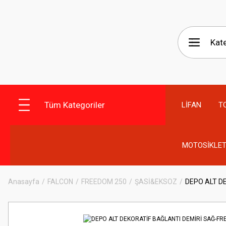
Tüm Kategoriler
LİFAN
T
MOTOSİKLET
Anasayfa
FALCON
FREEDOM 250
ŞASİ&EKSOZ
DEPO ALT D