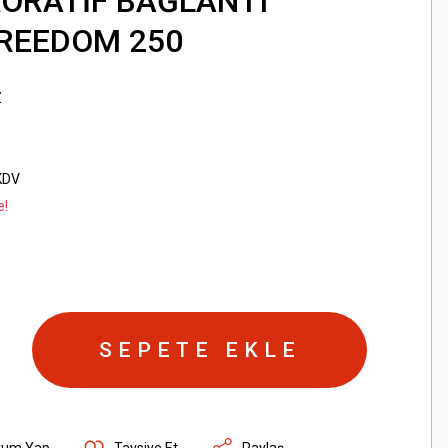
KORATİF BAĞLANTI
FREEDOM 250
Z
KDV
e!
SEPETE EKLE
rum Yap
Tavsiye Et
Paylaş