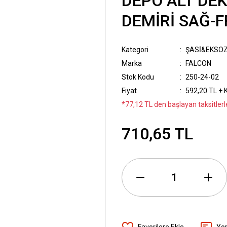
DEPO ALT DE
DEMİRİ SAĞ-
Kategori
ŞASİ&EKSO
Marka
FALCON
Stok Kodu
250-24-02
Fiyat
592,20 TL + 
*77,12 TL den başlayan taksitlerl
710,65 TL
Yo