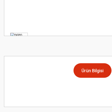
Ürün Bilgisi
Bu ürünün fiyat bilgisi, resim, ürün açıklamalarında ve diğer konularda
Görüş ve önerileriniz için teşekkür ederiz.