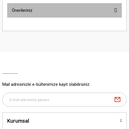
Önerileriniz
Yorum Yaz
Bu ürünün fiyat bilgisi, resim, ürün açıklamalarında ve diğer konularda
yetersiz gördüğünüz noktaları öneri formunu kullanarak tarafımıza
iletebilirsiniz.
Görüş ve önerileriniz için teşekkür ederiz.
Ürün resmi kalitesiz, bozuk veya görüntülenemiyor.
Ürün açıklamasında eksik bilgiler bulunuyor.
Ürün bilgilerinde hatalar bulunuyor.
Ürün fiyatı diğer sitelerden daha pahalı.
Mail adresinizle e-bültenimize kayıt olabilirsiniz.
Bu ürüne benzer farklı alternatifler olmalı.
Kurumsal
Gönder