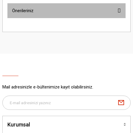
Önerileriniz
Yorum Yaz
Bu ürünün fiyat bilgisi, resim, ürün açıklamalarında ve diğer konularda
yetersiz gördüğünüz noktaları öneri formunu kullanarak tarafımıza
iletebilirsiniz.
Görüş ve önerileriniz için teşekkür ederiz.
Ürün resmi kalitesiz, bozuk veya görüntülenemiyor.
Ürün açıklamasında eksik bilgiler bulunuyor.
Ürün bilgilerinde hatalar bulunuyor.
Ürün fiyatı diğer sitelerden daha pahalı.
Mail adresinizle e-bültenimize kayıt olabilirsiniz.
Bu ürüne benzer farklı alternatifler olmalı.
Kurumsal
Gönder