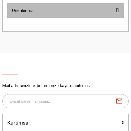
Önerileriniz
Yorum Yaz
Bu ürünün fiyat bilgisi, resim, ürün açıklamalarında ve diğer konularda
yetersiz gördüğünüz noktaları öneri formunu kullanarak tarafımıza
iletebilirsiniz.
Görüş ve önerileriniz için teşekkür ederiz.
Ürün resmi kalitesiz, bozuk veya görüntülenemiyor.
Ürün açıklamasında eksik bilgiler bulunuyor.
Ürün bilgilerinde hatalar bulunuyor.
Ürün fiyatı diğer sitelerden daha pahalı.
Mail adresinizle e-bültenimize kayıt olabilirsiniz.
Bu ürüne benzer farklı alternatifler olmalı.
Kurumsal
Gönder