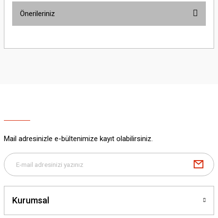
Önerileriniz
Yorum Yaz
Bu ürünün fiyat bilgisi, resim, ürün açıklamalarında ve diğer konularda
yetersiz gördüğünüz noktaları öneri formunu kullanarak tarafımıza
iletebilirsiniz.
Görüş ve önerileriniz için teşekkür ederiz.
Ürün resmi kalitesiz, bozuk veya görüntülenemiyor.
Ürün açıklamasında eksik bilgiler bulunuyor.
Ürün bilgilerinde hatalar bulunuyor.
Ürün fiyatı diğer sitelerden daha pahalı.
Mail adresinizle e-bültenimize kayıt olabilirsiniz.
Bu ürüne benzer farklı alternatifler olmalı.
Kurumsal
Gönder