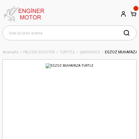
Anasayfa
FALCON SCOOTER
TURTTLE
ŞASİ-EKSOZ
EGZOZ MUHAFAZA-