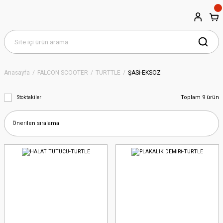
Anasayfa
FALCON SCOOTER
TURTTLE
ŞASİ-EKSOZ
Toplam 9 ürün
Stoktakiler