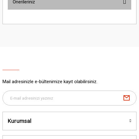
Önerileriniz
Yorum Yaz
Bu ürünün fiyat bilgisi, resim, ürün açıklamalarında ve diğer konularda
yetersiz gördüğünüz noktaları öneri formunu kullanarak tarafımıza
iletebilirsiniz.
Görüş ve önerileriniz için teşekkür ederiz.
Ürün resmi kalitesiz, bozuk veya görüntülenemiyor.
Ürün açıklamasında eksik bilgiler bulunuyor.
Ürün bilgilerinde hatalar bulunuyor.
Ürün fiyatı diğer sitelerden daha pahalı.
Mail adresinizle e-bültenimize kayıt olabilirsiniz.
Bu ürüne benzer farklı alternatifler olmalı.
Kurumsal
Gönder