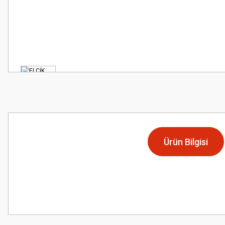
Ürün Bilgisi
Bu ürünün fiyat bilgisi, resim, ürün açıklamalarında ve diğer konularda
Görüş ve önerileriniz için teşekkür ederiz.