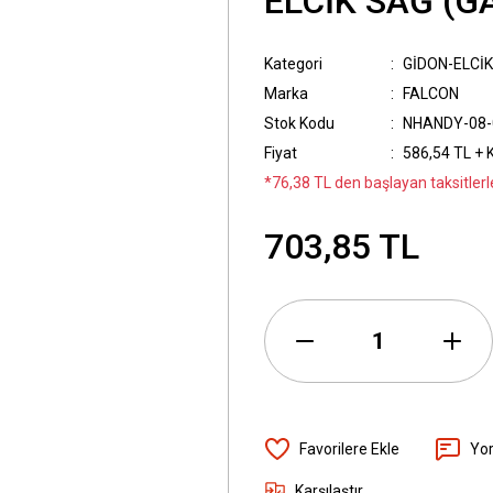
ELCİK SAĞ (
Kategori
GİDON-ELCİ
Marka
FALCON
Stok Kodu
NHANDY-08-
Fiyat
586,54 TL + 
*76,38 TL den başlayan taksitlerl
703,85 TL
Yo
Karşılaştır