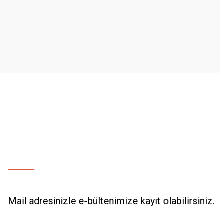
Ürün resmi kalitesiz, bozuk veya görüntülenemiyor.
Ürün açıklamasında eksik bilgiler bulunuyor.
Ürün bilgilerinde hatalar bulunuyor.
Ürün fiyatı diğer sitelerden daha pahalı.
Bu ürüne benzer farklı alternatifler olmalı.
Mail adresinizle e-bültenimize kayıt olabilirsiniz.