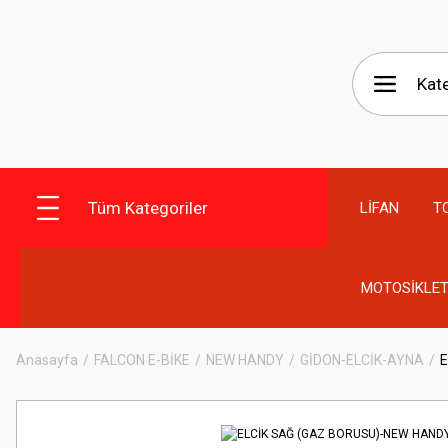
Tüm Kategoriler
LİFAN
T
MOTOSİKLET
Anasayfa
FALCON E-BİKE
NEW HANDY
GİDON-ELCİK-AYNA
E