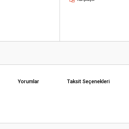
Yorumlar
Taksit Seçenekleri
 yetersiz gördüğünüz noktaları öneri formunu kullanarak tarafımıza iletebilirsini
Bu ürüne ilk yorumu siz yapın!