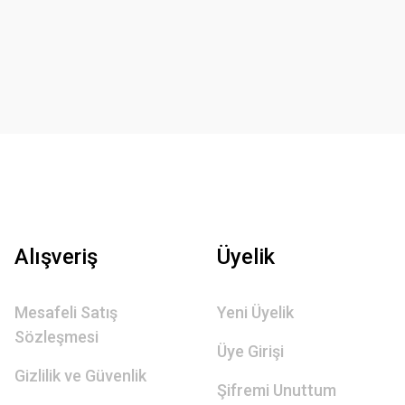
Alışveriş
Üyelik
Mesafeli Satış
Yeni Üyelik
Sözleşmesi
Üye Girişi
Gizlilik ve Güvenlik
Şifremi Unuttum