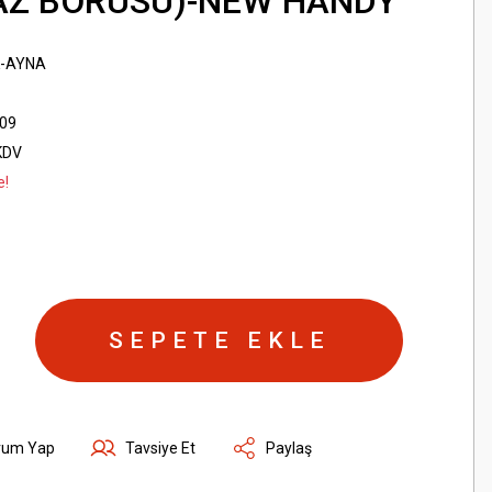
GAZ BORUSU)-NEW HANDY
K-AYNA
09
KDV
e!
SEPETE EKLE
rum Yap
Tavsiye Et
Paylaş