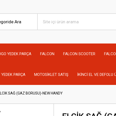
OGO YEDEK PARÇA
FALCON
FALCON SCOOTER
FALCO
 YEDEK PARÇA
MOTOSİKLET SATIŞ
İKİNCİ EL VE DEFOLU
LCİK SAĞ (GAZ BORUSU)-NEW HANDY