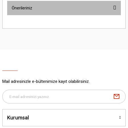
Önerileriniz
Yorum Yaz
Bu ürünün fiyat bilgisi, resim, ürün açıklamalarında ve diğer konularda
yetersiz gördüğünüz noktaları öneri formunu kullanarak tarafımıza
iletebilirsiniz.
Görüş ve önerileriniz için teşekkür ederiz.
Ürün resmi kalitesiz, bozuk veya görüntülenemiyor.
Ürün açıklamasında eksik bilgiler bulunuyor.
Ürün bilgilerinde hatalar bulunuyor.
Ürün fiyatı diğer sitelerden daha pahalı.
Mail adresinizle e-bültenimize kayıt olabilirsiniz.
Bu ürüne benzer farklı alternatifler olmalı.
Kurumsal
Gönder