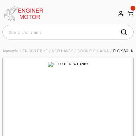
Anasayfa
FALCON E-BİKE
NEW HANDY
GİDON-ELCİK-AYNA
ELCİK SOL-N