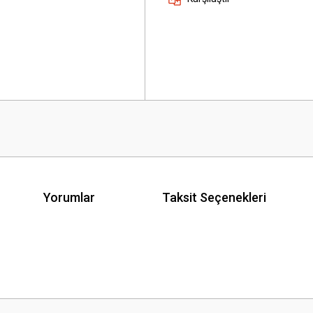
Yorumlar
Taksit Seçenekleri
 yetersiz gördüğünüz noktaları öneri formunu kullanarak tarafımıza iletebilirsini
Bu ürüne ilk yorumu siz yapın!