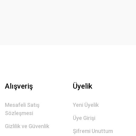
Alışveriş
Üyelik
Mesafeli Satış
Yeni Üyelik
Sözleşmesi
Üye Girişi
Gizlilik ve Güvenlik
Şifremi Unuttum