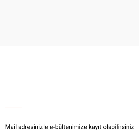
Ürün resmi kalitesiz, bozuk veya görüntülenemiyor.
Ürün açıklamasında eksik bilgiler bulunuyor.
Ürün bilgilerinde hatalar bulunuyor.
Ürün fiyatı diğer sitelerden daha pahalı.
Bu ürüne benzer farklı alternatifler olmalı.
Mail adresinizle e-bültenimize kayıt olabilirsiniz.