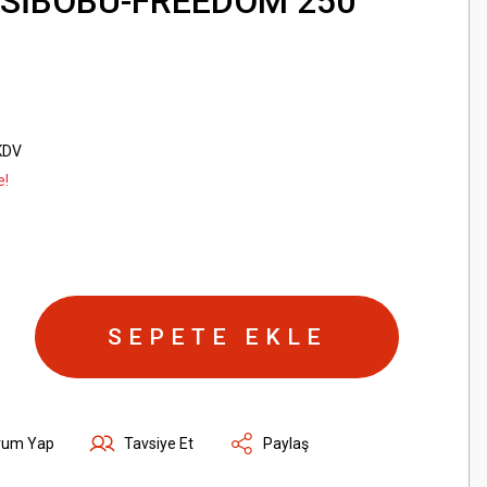
SİBOBU-FREEDOM 250
KDV
e!
SEPETE EKLE
rum Yap
Tavsiye Et
Paylaş