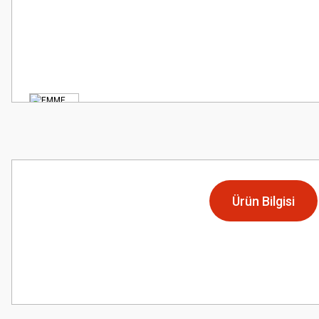
Ürün Bilgisi
Bu ürünün fiyat bilgisi, resim, ürün açıklamalarında ve diğer konularda
Görüş ve önerileriniz için teşekkür ederiz.