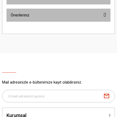
Bu ürüne ilk yorumu siz yapın!
Önerileriniz
Yorum Yaz
Bu ürünün fiyat bilgisi, resim, ürün açıklamalarında ve diğer konularda
yetersiz gördüğünüz noktaları öneri formunu kullanarak tarafımıza
iletebilirsiniz.
Görüş ve önerileriniz için teşekkür ederiz.
Ürün resmi kalitesiz, bozuk veya görüntülenemiyor.
Ürün açıklamasında eksik bilgiler bulunuyor.
Ürün bilgilerinde hatalar bulunuyor.
Ürün fiyatı diğer sitelerden daha pahalı.
Mail adresinizle e-bültenimize kayıt olabilirsiniz.
Bu ürüne benzer farklı alternatifler olmalı.
Kurumsal