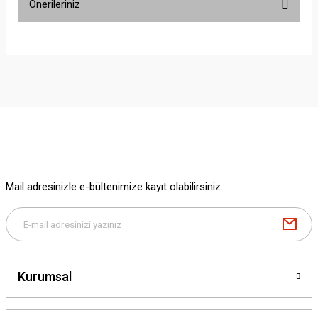
Önerileriniz
Yorum Yaz
Bu ürünün fiyat bilgisi, resim, ürün açıklamalarında ve diğer konularda
yetersiz gördüğünüz noktaları öneri formunu kullanarak tarafımıza
iletebilirsiniz.
Görüş ve önerileriniz için teşekkür ederiz.
Ürün resmi kalitesiz, bozuk veya görüntülenemiyor.
Ürün açıklamasında eksik bilgiler bulunuyor.
Ürün bilgilerinde hatalar bulunuyor.
Ürün fiyatı diğer sitelerden daha pahalı.
Mail adresinizle e-bültenimize kayıt olabilirsiniz.
Bu ürüne benzer farklı alternatifler olmalı.
Kurumsal
Gönder