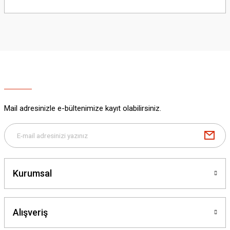
Bu ürünün fiyat bilgisi, resim, ürün açıklamalarında ve diğer konularda
yetersiz gördüğünüz noktaları öneri formunu kullanarak tarafımıza
iletebilirsiniz.
Görüş ve önerileriniz için teşekkür ederiz.
Ürün resmi kalitesiz, bozuk veya görüntülenemiyor.
Ürün açıklamasında eksik bilgiler bulunuyor.
Ürün bilgilerinde hatalar bulunuyor.
Ürün fiyatı diğer sitelerden daha pahalı.
Mail adresinizle e-bültenimize kayıt olabilirsiniz.
Bu ürüne benzer farklı alternatifler olmalı.
Kurumsal
Gönder
Alışveriş