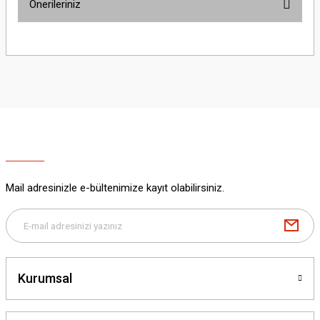
Önerileriniz
Yorum Yaz
Bu ürünün fiyat bilgisi, resim, ürün açıklamalarında ve diğer konularda
yetersiz gördüğünüz noktaları öneri formunu kullanarak tarafımıza
iletebilirsiniz.
Görüş ve önerileriniz için teşekkür ederiz.
Ürün resmi kalitesiz, bozuk veya görüntülenemiyor.
Ürün açıklamasında eksik bilgiler bulunuyor.
Ürün bilgilerinde hatalar bulunuyor.
Ürün fiyatı diğer sitelerden daha pahalı.
Mail adresinizle e-bültenimize kayıt olabilirsiniz.
Bu ürüne benzer farklı alternatifler olmalı.
Kurumsal
Gönder