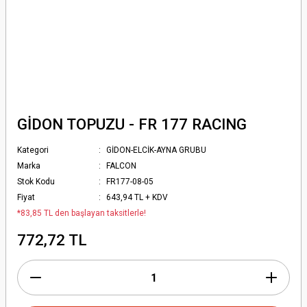
GİDON TOPUZU - FR 177 RACING
Kategori
GİDON-ELCİK-AYNA GRUBU
Marka
FALCON
Stok Kodu
FR177-08-05
Fiyat
643,94 TL + KDV
*83,85 TL den başlayan taksitlerle!
772,72 TL