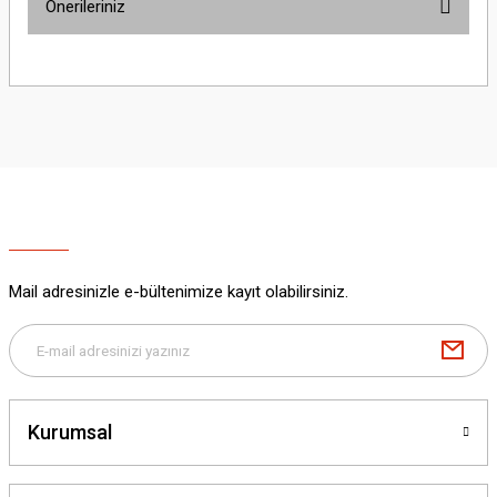
Önerileriniz
Yorum Yaz
Bu ürünün fiyat bilgisi, resim, ürün açıklamalarında ve diğer konularda
yetersiz gördüğünüz noktaları öneri formunu kullanarak tarafımıza
iletebilirsiniz.
Görüş ve önerileriniz için teşekkür ederiz.
Ürün resmi kalitesiz, bozuk veya görüntülenemiyor.
Ürün açıklamasında eksik bilgiler bulunuyor.
Ürün bilgilerinde hatalar bulunuyor.
Ürün fiyatı diğer sitelerden daha pahalı.
Mail adresinizle e-bültenimize kayıt olabilirsiniz.
Bu ürüne benzer farklı alternatifler olmalı.
Kurumsal
Gönder