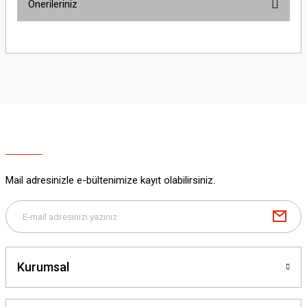
Önerileriniz
Yorum Yaz
Bu ürünün fiyat bilgisi, resim, ürün açıklamalarında ve diğer konularda
yetersiz gördüğünüz noktaları öneri formunu kullanarak tarafımıza
iletebilirsiniz.
Görüş ve önerileriniz için teşekkür ederiz.
Ürün resmi kalitesiz, bozuk veya görüntülenemiyor.
Ürün açıklamasında eksik bilgiler bulunuyor.
Ürün bilgilerinde hatalar bulunuyor.
Ürün fiyatı diğer sitelerden daha pahalı.
Mail adresinizle e-bültenimize kayıt olabilirsiniz.
Bu ürüne benzer farklı alternatifler olmalı.
Kurumsal
Gönder