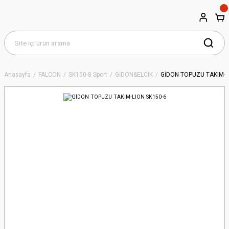
Anasayfa
FALCON
SK150-8 Sport
GİDON&ELCİK
GİDON TOPUZU TAKIM-L