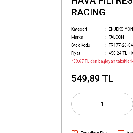
HAVA FİLTRES
RACING
Kategori
ENJEKSİYON
Marka
FALCON
Stok Kodu
FR177-26-0
Fiyat
458,24 TL + 
*59,67 TL den başlayan taksitlerl
549,89 TL
Yo