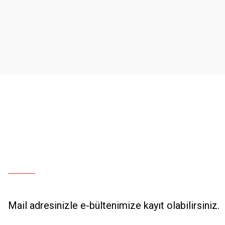
Ürün resmi kalitesiz, bozuk veya görüntülenemiyor.
Ürün açıklamasında eksik bilgiler bulunuyor.
Ürün bilgilerinde hatalar bulunuyor.
Ürün fiyatı diğer sitelerden daha pahalı.
Bu ürüne benzer farklı alternatifler olmalı.
Mail adresinizle e-bültenimize kayıt olabilirsiniz.