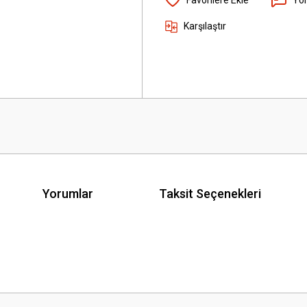
Karşılaştır
Yorumlar
Taksit Seçenekleri
 yetersiz gördüğünüz noktaları öneri formunu kullanarak tarafımıza iletebilirsini
Bu ürüne ilk yorumu siz yapın!