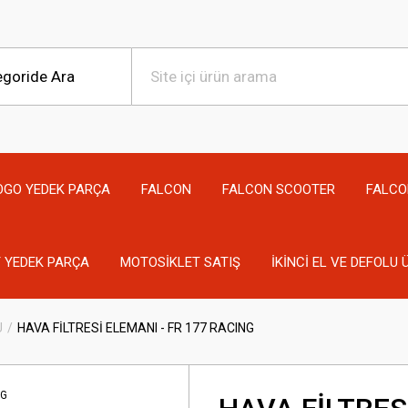
OGO YEDEK PARÇA
FALCON
FALCON SCOOTER
FALCO
 YEDEK PARÇA
MOTOSİKLET SATIŞ
İKİNCİ EL VE DEFOLU
U
HAVA FİLTRESİ ELEMANI - FR 177 RACING