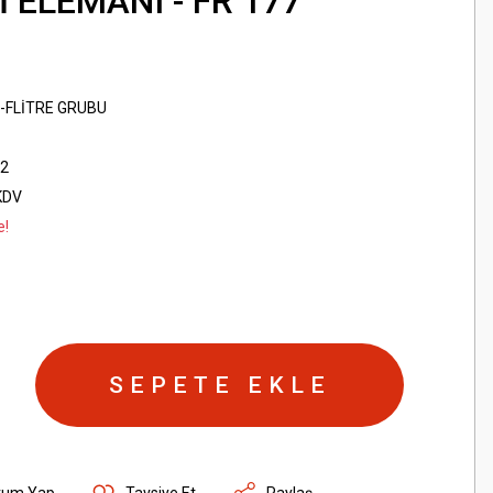
İ ELEMANI - FR 177
-FLİTRE GRUBU
42
KDV
e!
SEPETE EKLE
rum Yap
Tavsiye Et
Paylaş