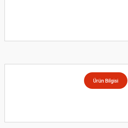
Ürün Bilgisi
Bu ürünün fiyat bilgisi, resim, ürün açıklamalarında ve diğer konularda
Görüş ve önerileriniz için teşekkür ederiz.