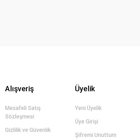
Alışveriş
Üyelik
Mesafeli Satış
Yeni Üyelik
Sözleşmesi
Üye Girişi
Gizlilik ve Güvenlik
Şifremi Unuttum