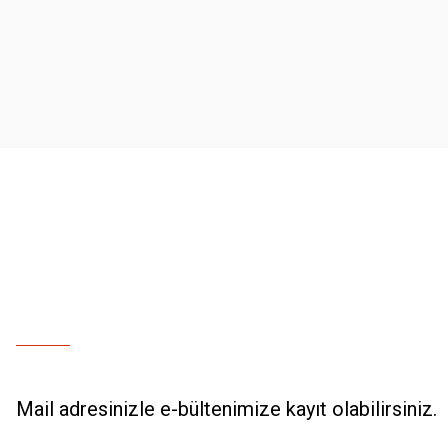
Ürün resmi kalitesiz, bozuk veya görüntülenemiyor.
Ürün açıklamasında eksik bilgiler bulunuyor.
Ürün bilgilerinde hatalar bulunuyor.
Ürün fiyatı diğer sitelerden daha pahalı.
Bu ürüne benzer farklı alternatifler olmalı.
Mail adresinizle e-bültenimize kayıt olabilirsiniz.