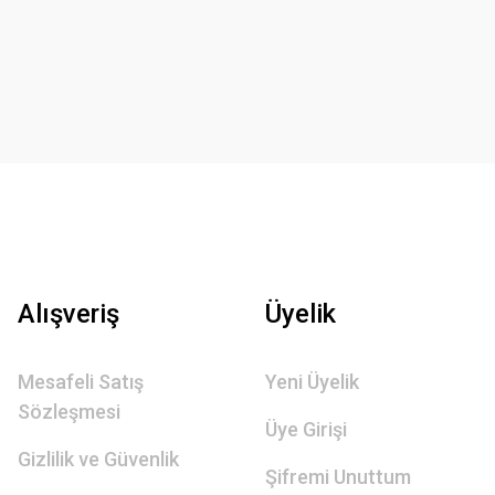
Alışveriş
Üyelik
Mesafeli Satış
Yeni Üyelik
Sözleşmesi
Üye Girişi
Gizlilik ve Güvenlik
Şifremi Unuttum