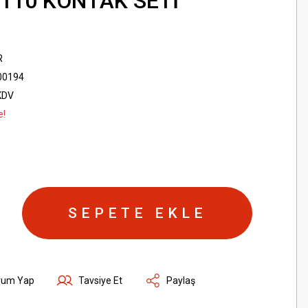
110 KONTAK SETİ
R
00194
KDV
e!
SEPETE EKLE
rum Yap
Tavsiye Et
Paylaş