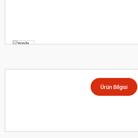
Ürün Bilgisi
Bu ürünün fiyat bilgisi, resim, ürün açıklamalarında ve diğer konularda
Görüş ve önerileriniz için teşekkür ederiz.