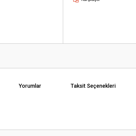
Yorumlar
Taksit Seçenekleri
 yetersiz gördüğünüz noktaları öneri formunu kullanarak tarafımıza iletebilirsini
Bu ürüne ilk yorumu siz yapın!