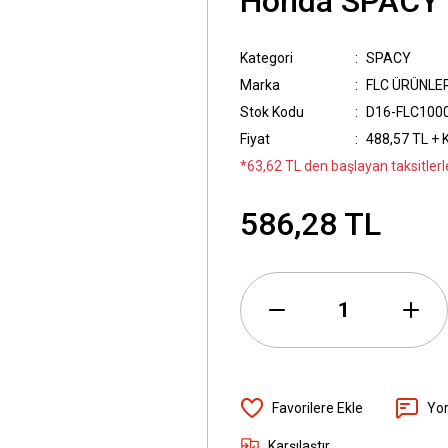
Honda SPACY 
Kategori
SPACY
Marka
FLC ÜRÜNLE
Stok Kodu
D16-FLC100
Fiyat
488,57 TL + 
*63,62 TL den başlayan taksitlerl
586,28 TL
Yo
Karşılaştır