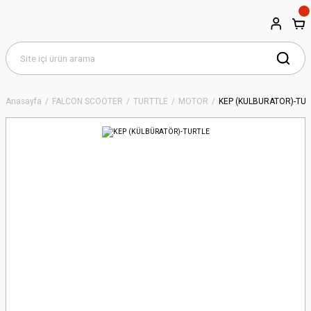
Anasayfa
FALCON SCOOTER
TURTTLE
MOTOR
KEP (KÜLBÜRATÖR)-TU