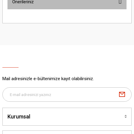
Önerileriniz
Yorum Yaz
Bu ürünün fiyat bilgisi, resim, ürün açıklamalarında ve diğer konularda
yetersiz gördüğünüz noktaları öneri formunu kullanarak tarafımıza
iletebilirsiniz.
Görüş ve önerileriniz için teşekkür ederiz.
Ürün resmi kalitesiz, bozuk veya görüntülenemiyor.
Ürün açıklamasında eksik bilgiler bulunuyor.
Ürün bilgilerinde hatalar bulunuyor.
Ürün fiyatı diğer sitelerden daha pahalı.
Mail adresinizle e-bültenimize kayıt olabilirsiniz.
Bu ürüne benzer farklı alternatifler olmalı.
Kurumsal
Gönder