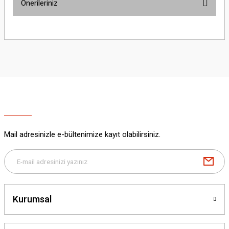
Önerileriniz
Yorum Yaz
Bu ürünün fiyat bilgisi, resim, ürün açıklamalarında ve diğer konularda
yetersiz gördüğünüz noktaları öneri formunu kullanarak tarafımıza
iletebilirsiniz.
Görüş ve önerileriniz için teşekkür ederiz.
Ürün resmi kalitesiz, bozuk veya görüntülenemiyor.
Ürün açıklamasında eksik bilgiler bulunuyor.
Ürün bilgilerinde hatalar bulunuyor.
Ürün fiyatı diğer sitelerden daha pahalı.
Mail adresinizle e-bültenimize kayıt olabilirsiniz.
Bu ürüne benzer farklı alternatifler olmalı.
Kurumsal
Gönder