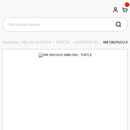
Anasayfa
FALCON SCOOTER
TURTTLE
GÖSTERGE-TEL
KM OKUYUCU KA