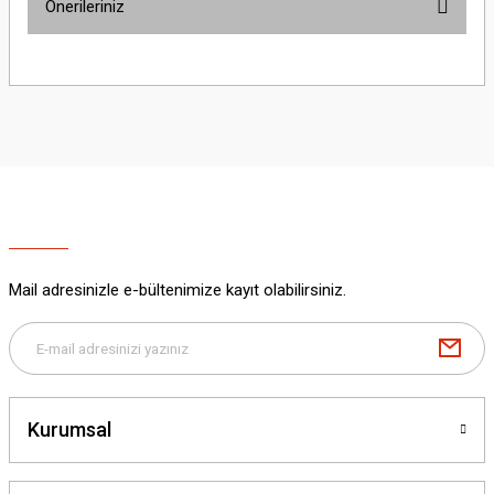
Önerileriniz
Yorum Yaz
Bu ürünün fiyat bilgisi, resim, ürün açıklamalarında ve diğer konularda
yetersiz gördüğünüz noktaları öneri formunu kullanarak tarafımıza
iletebilirsiniz.
Görüş ve önerileriniz için teşekkür ederiz.
Ürün resmi kalitesiz, bozuk veya görüntülenemiyor.
Ürün açıklamasında eksik bilgiler bulunuyor.
Ürün bilgilerinde hatalar bulunuyor.
Ürün fiyatı diğer sitelerden daha pahalı.
Mail adresinizle e-bültenimize kayıt olabilirsiniz.
Bu ürüne benzer farklı alternatifler olmalı.
Kurumsal
Gönder