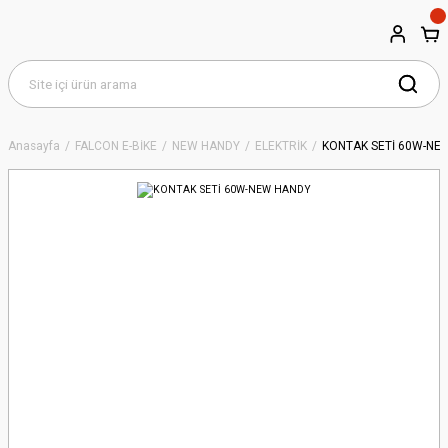
Anasayfa
FALCON E-BİKE
NEW HANDY
ELEKTRİK
KONTAK SETİ 60W-NE