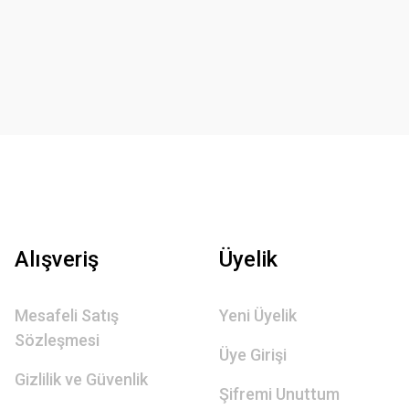
Alışveriş
Üyelik
Mesafeli Satış
Yeni Üyelik
Sözleşmesi
Üye Girişi
Gizlilik ve Güvenlik
Şifremi Unuttum