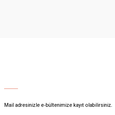
Ürün resmi kalitesiz, bozuk veya görüntülenemiyor.
Ürün açıklamasında eksik bilgiler bulunuyor.
Ürün bilgilerinde hatalar bulunuyor.
Ürün fiyatı diğer sitelerden daha pahalı.
Bu ürüne benzer farklı alternatifler olmalı.
Mail adresinizle e-bültenimize kayıt olabilirsiniz.