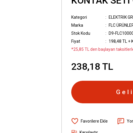
KONTAK SETİ 
Kategori
ELEKTRİK G
Marka
FLC ÜRÜNLE
Stok Kodu
D9-FLC1000
Fiyat
198,48 TL + 
*25,85 TL den başlayan taksitlerl
238,18 TL
Gel
Yo
Karşılaştır