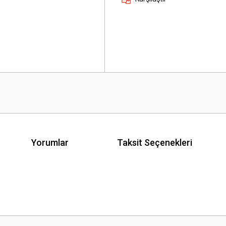
Yorumlar
Taksit Seçenekleri
 yetersiz gördüğünüz noktaları öneri formunu kullanarak tarafımıza iletebilirsini
Bu ürüne ilk yorumu siz yapın!