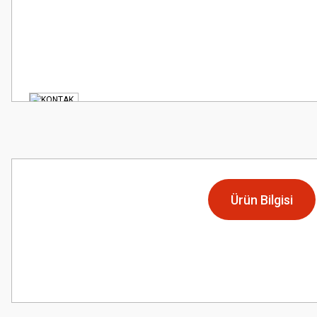
Ürün Bilgisi
Bu ürünün fiyat bilgisi, resim, ürün açıklamalarında ve diğer konularda
Görüş ve önerileriniz için teşekkür ederiz.