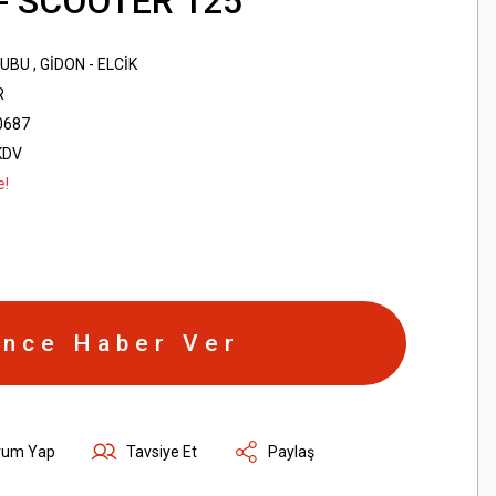
- SCOOTER 125
RUBU
,
GİDON - ELCİK
R
0687
KDV
e!
ince Haber Ver
rum Yap
Tavsiye Et
Paylaş