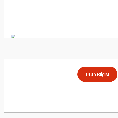
Ürün Bilgisi
Bu ürünün fiyat bilgisi, resim, ürün açıklamalarında ve diğer konularda
Görüş ve önerileriniz için teşekkür ederiz.