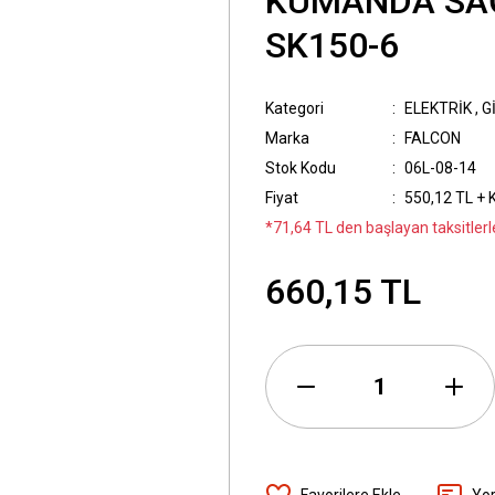
KUMANDA SAĞ
SK150-6
Kategori
ELEKTRİK
,
G
Marka
FALCON
Stok Kodu
06L-08-14
Fiyat
550,12 TL + 
*71,64 TL den başlayan taksitlerl
660,15 TL
Yo