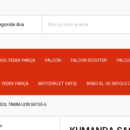
OGO YEDEK PARÇA
FALCON
FALCON SCOOTER
FALCO
 YEDEK PARÇA
MOTOSİKLET SATIŞ
İKİNCİ EL VE DEFOLU
OL TAKIM-LION SK150-6