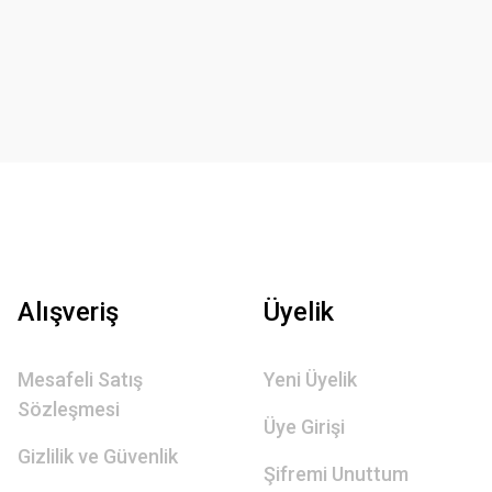
Alışveriş
Üyelik
Mesafeli Satış
Yeni Üyelik
Sözleşmesi
Üye Girişi
Gizlilik ve Güvenlik
Şifremi Unuttum