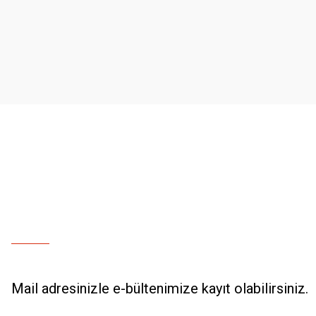
Ürün resmi kalitesiz, bozuk veya görüntülenemiyor.
Ürün açıklamasında eksik bilgiler bulunuyor.
Ürün bilgilerinde hatalar bulunuyor.
Ürün fiyatı diğer sitelerden daha pahalı.
Bu ürüne benzer farklı alternatifler olmalı.
Mail adresinizle e-bültenimize kayıt olabilirsiniz.