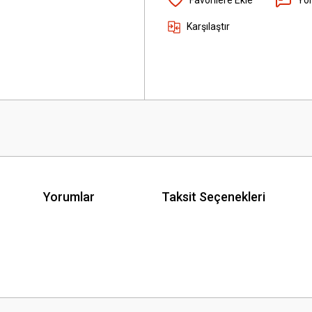
Karşılaştır
Yorumlar
Taksit Seçenekleri
 yetersiz gördüğünüz noktaları öneri formunu kullanarak tarafımıza iletebilirsini
Bu ürüne ilk yorumu siz yapın!