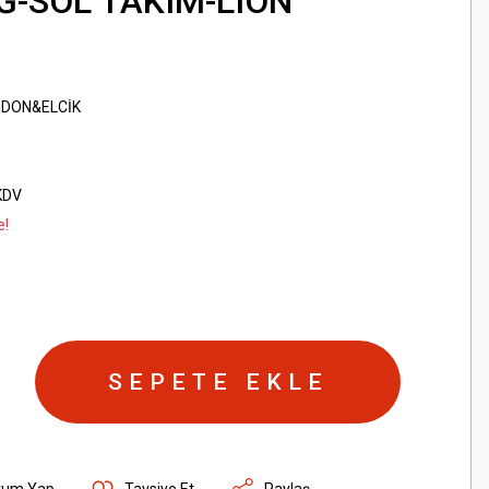
-SOL TAKIM-LION
İDON&ELCİK
KDV
e!
SEPETE EKLE
rum Yap
Tavsiye Et
Paylaş