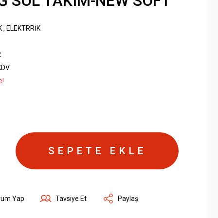
 SOL TAKIM-NEW SOFT
K
,
ELEKTRRİK
2
KDV
e!
SEPETE EKLE
rum Yap
Tavsiye Et
Paylaş