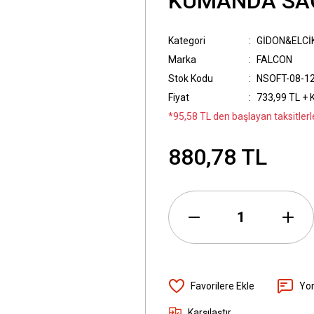
KUMANDA SAĞ
Kategori
GİDON&ELCİ
Marka
FALCON
Stok Kodu
NSOFT-08-1
Fiyat
733,99 TL + 
*95,58 TL den başlayan taksitlerl
880,78 TL
Yo
Karşılaştır