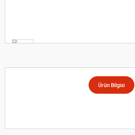
Ürün Bilgisi
Bu ürünün fiyat bilgisi, resim, ürün açıklamalarında ve diğer konularda
Görüş ve önerileriniz için teşekkür ederiz.