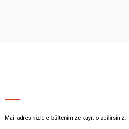
Ürün resmi kalitesiz, bozuk veya görüntülenemiyor.
Ürün açıklamasında eksik bilgiler bulunuyor.
Ürün bilgilerinde hatalar bulunuyor.
Ürün fiyatı diğer sitelerden daha pahalı.
Bu ürüne benzer farklı alternatifler olmalı.
Mail adresinizle e-bültenimize kayıt olabilirsiniz.