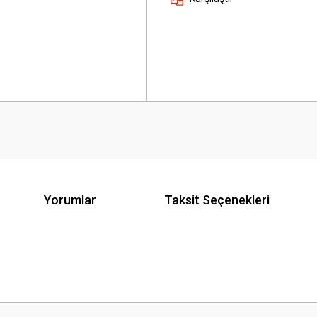
Yorumlar
Taksit Seçenekleri
 yetersiz gördüğünüz noktaları öneri formunu kullanarak tarafımıza iletebilirsini
Bu ürüne ilk yorumu siz yapın!