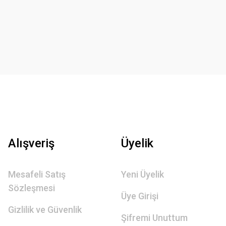
Alışveriş
Üyelik
Mesafeli Satış
Yeni Üyelik
Sözleşmesi
Üye Girişi
Gizlilik ve Güvenlik
Şifremi Unuttum