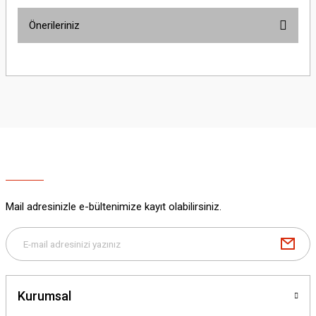
Önerileriniz
Yorum Yaz
Bu ürünün fiyat bilgisi, resim, ürün açıklamalarında ve diğer konularda
yetersiz gördüğünüz noktaları öneri formunu kullanarak tarafımıza
iletebilirsiniz.
Görüş ve önerileriniz için teşekkür ederiz.
Ürün resmi kalitesiz, bozuk veya görüntülenemiyor.
Ürün açıklamasında eksik bilgiler bulunuyor.
Ürün bilgilerinde hatalar bulunuyor.
Ürün fiyatı diğer sitelerden daha pahalı.
Mail adresinizle e-bültenimize kayıt olabilirsiniz.
Bu ürüne benzer farklı alternatifler olmalı.
Kurumsal
Gönder