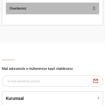
Önerileriniz
Yorum Yaz
Bu ürünün fiyat bilgisi, resim, ürün açıklamalarında ve diğer konularda
yetersiz gördüğünüz noktaları öneri formunu kullanarak tarafımıza
iletebilirsiniz.
Görüş ve önerileriniz için teşekkür ederiz.
Ürün resmi kalitesiz, bozuk veya görüntülenemiyor.
Ürün açıklamasında eksik bilgiler bulunuyor.
Ürün bilgilerinde hatalar bulunuyor.
Ürün fiyatı diğer sitelerden daha pahalı.
Mail adresinizle e-bültenimize kayıt olabilirsiniz.
Bu ürüne benzer farklı alternatifler olmalı.
Kurumsal
Gönder