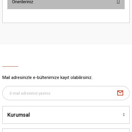
Önerileriniz
Yorum Yaz
Bu ürünün fiyat bilgisi, resim, ürün açıklamalarında ve diğer konularda
yetersiz gördüğünüz noktaları öneri formunu kullanarak tarafımıza
iletebilirsiniz.
Görüş ve önerileriniz için teşekkür ederiz.
Ürün resmi kalitesiz, bozuk veya görüntülenemiyor.
Ürün açıklamasında eksik bilgiler bulunuyor.
Ürün bilgilerinde hatalar bulunuyor.
Ürün fiyatı diğer sitelerden daha pahalı.
Mail adresinizle e-bültenimize kayıt olabilirsiniz.
Bu ürüne benzer farklı alternatifler olmalı.
Kurumsal
Gönder