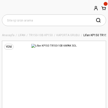
Anasayfa
LİFAN
TR150-10B KP150
KAPORTA GRUBU
Lifan KP150 TR15
YENİ