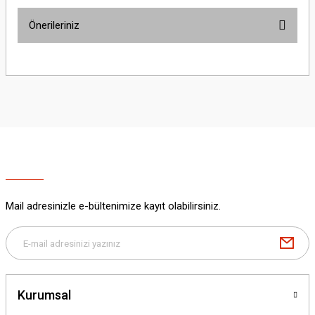
Önerileriniz
Yorum Yaz
Bu ürünün fiyat bilgisi, resim, ürün açıklamalarında ve diğer konularda
yetersiz gördüğünüz noktaları öneri formunu kullanarak tarafımıza
iletebilirsiniz.
Görüş ve önerileriniz için teşekkür ederiz.
Ürün resmi kalitesiz, bozuk veya görüntülenemiyor.
Ürün açıklamasında eksik bilgiler bulunuyor.
Ürün bilgilerinde hatalar bulunuyor.
Ürün fiyatı diğer sitelerden daha pahalı.
Mail adresinizle e-bültenimize kayıt olabilirsiniz.
Bu ürüne benzer farklı alternatifler olmalı.
Kurumsal
Gönder