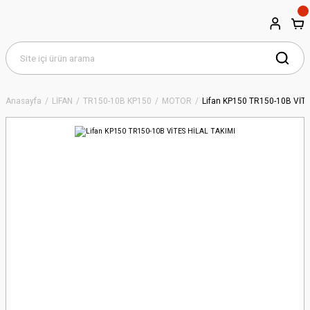
Anasayfa
LİFAN
TR150-10B KP150
MOTOR
Lifan KP150 TR150-10B VİTE