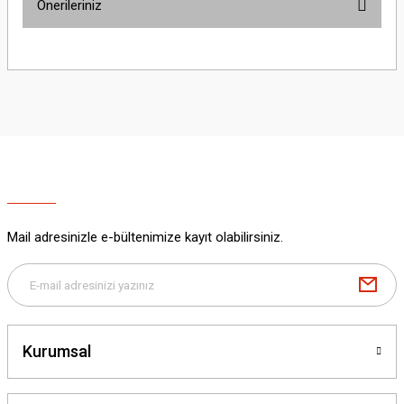
Önerileriniz
Yorum Yaz
Bu ürünün fiyat bilgisi, resim, ürün açıklamalarında ve diğer konularda
yetersiz gördüğünüz noktaları öneri formunu kullanarak tarafımıza
iletebilirsiniz.
Görüş ve önerileriniz için teşekkür ederiz.
Ürün resmi kalitesiz, bozuk veya görüntülenemiyor.
Ürün açıklamasında eksik bilgiler bulunuyor.
Ürün bilgilerinde hatalar bulunuyor.
Ürün fiyatı diğer sitelerden daha pahalı.
Mail adresinizle e-bültenimize kayıt olabilirsiniz.
Bu ürüne benzer farklı alternatifler olmalı.
Kurumsal
Gönder