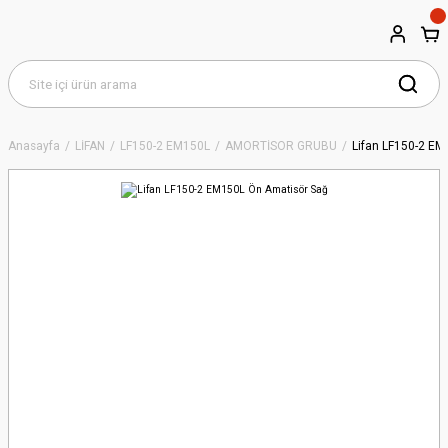
Anasayfa
LİFAN
LF150-2 EM150L
AMORTİSÖR GRUBU
Lifan LF150-2 EM