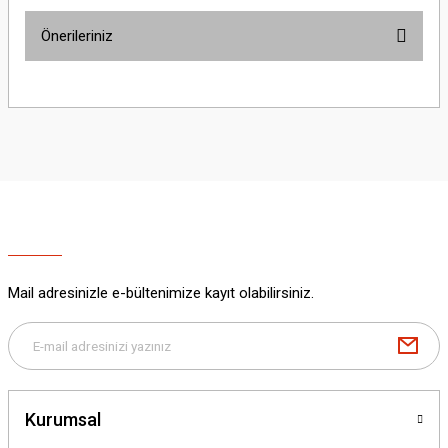
Önerileriniz
Yorum Yaz
Bu ürünün fiyat bilgisi, resim, ürün açıklamalarında ve diğer konularda
yetersiz gördüğünüz noktaları öneri formunu kullanarak tarafımıza
iletebilirsiniz.
Görüş ve önerileriniz için teşekkür ederiz.
Ürün resmi kalitesiz, bozuk veya görüntülenemiyor.
Ürün açıklamasında eksik bilgiler bulunuyor.
Ürün bilgilerinde hatalar bulunuyor.
Ürün fiyatı diğer sitelerden daha pahalı.
Mail adresinizle e-bültenimize kayıt olabilirsiniz.
Bu ürüne benzer farklı alternatifler olmalı.
Kurumsal
Gönder