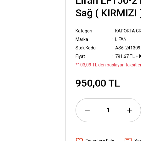
Lifan LF150-2
Sağ ( KIRMIZI 
Kategori
KAPORTA G
Marka
LİFAN
Stok Kodu
AS6-241309
Fiyat
791,67 TL + 
*103,09 TL den başlayan taksitler
950,00 TL
Yo