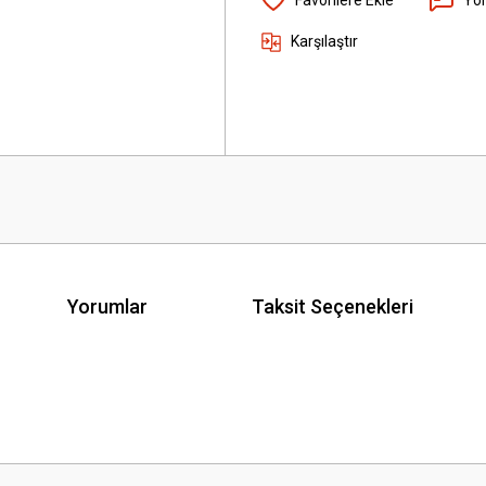
Karşılaştır
Yorumlar
Taksit Seçenekleri
 yetersiz gördüğünüz noktaları öneri formunu kullanarak tarafımıza iletebilirsini
Bu ürüne ilk yorumu siz yapın!