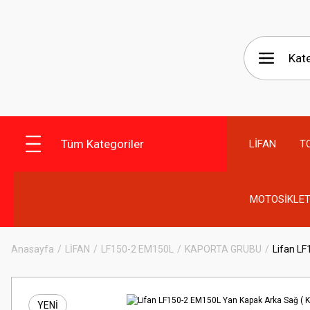
Tüm Kategoriler
LİFAN
T
MOTOSİKLET
Anasayfa
LİFAN
LF150-2 EM150L
KAPORTA GRUBU
Lifan LF
YENİ