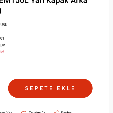
 EM150L Yan Kapak Arka
)
RUBU
.01
KDV
le!
SEPETE EKLE
rum Yap
Tavsiye Et
Paylaş