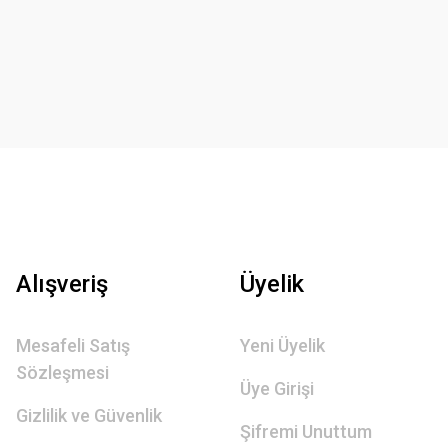
Alışveriş
Üyelik
Mesafeli Satış
Yeni Üyelik
Sözleşmesi
Üye Girişi
Gizlilik ve Güvenlik
Şifremi Unuttum