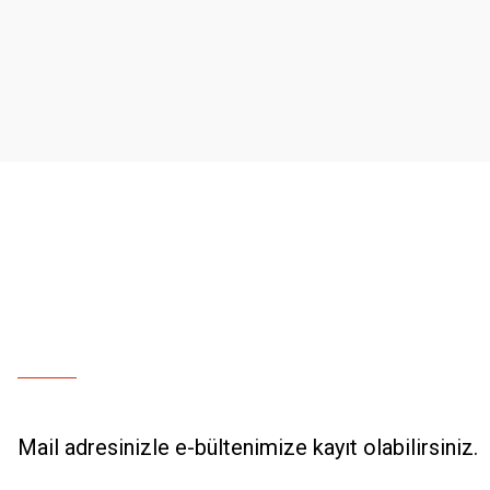
Ürün resmi kalitesiz, bozuk veya görüntülenemiyor.
Ürün açıklamasında eksik bilgiler bulunuyor.
Ürün bilgilerinde hatalar bulunuyor.
Ürün fiyatı diğer sitelerden daha pahalı.
Bu ürüne benzer farklı alternatifler olmalı.
Mail adresinizle e-bültenimize kayıt olabilirsiniz.