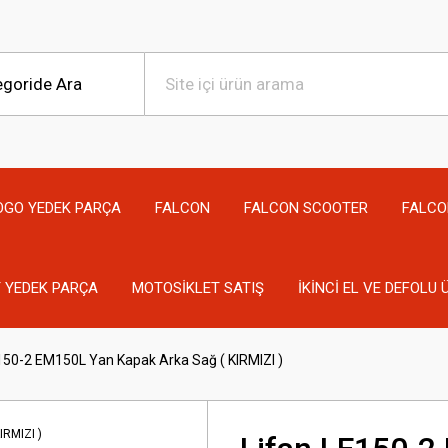
OGO YEDEK PARÇA
FALCON
FALCON SCOOTER
FALCO
 YEDEK PARÇA
MOTOSİKLET SATIŞ
İKİNCİ EL VE DEFOLU
150-2 EM150L Yan Kapak Arka Sağ ( KIRMIZI )