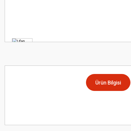
Ürün Bilgisi
Bu ürünün fiyat bilgisi, resim, ürün açıklamalarında ve diğer konularda
Görüş ve önerileriniz için teşekkür ederiz.