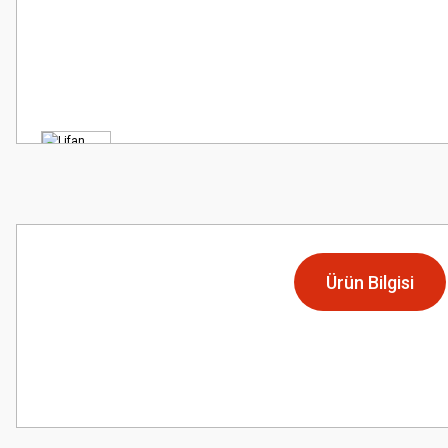
Ürün Bilgisi
Bu ürünün fiyat bilgisi, resim, ürün açıklamalarında ve diğer konularda
Görüş ve önerileriniz için teşekkür ederiz.