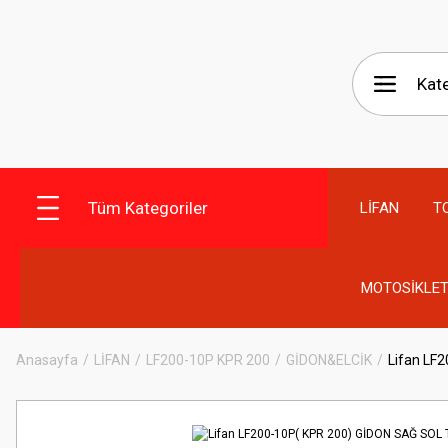
Tüm Kategoriler
LİFAN
T
MOTOSİKLET
Anasayfa
LİFAN
LF200-10P KPR 200
GİDON&ELCİK
Lifan LF