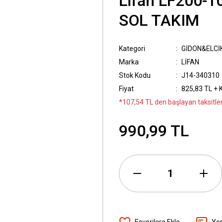
Lifan LF200-
SOL TAKIM
Kategori
GİDON&ELCİ
Marka
LİFAN
Stok Kodu
J14-340310
Fiyat
825,83 TL + 
*107,54 TL den başlayan taksitler
990,99 TL
Yo