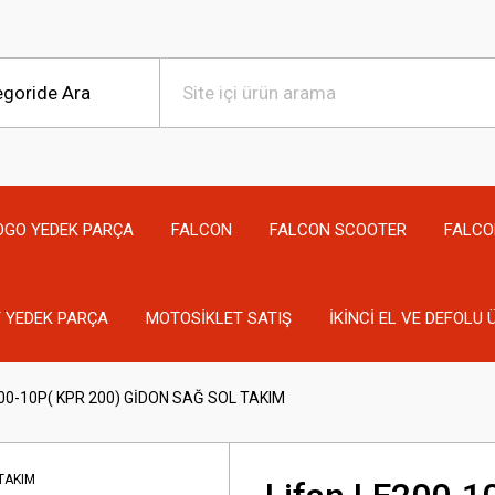
OGO YEDEK PARÇA
FALCON
FALCON SCOOTER
FALCO
 YEDEK PARÇA
MOTOSİKLET SATIŞ
İKİNCİ EL VE DEFOLU
200-10P( KPR 200) GİDON SAĞ SOL TAKIM