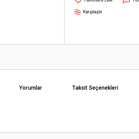
Karşılaştır
Yorumlar
Taksit Seçenekleri
 yetersiz gördüğünüz noktaları öneri formunu kullanarak tarafımıza iletebilirsini
Bu ürüne ilk yorumu siz yapın!