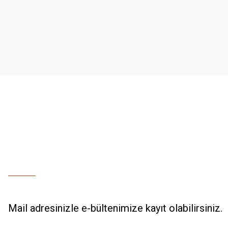
Ürün resmi kalitesiz, bozuk veya görüntülenemiyor.
Ürün açıklamasında eksik bilgiler bulunuyor.
Ürün bilgilerinde hatalar bulunuyor.
Ürün fiyatı diğer sitelerden daha pahalı.
Bu ürüne benzer farklı alternatifler olmalı.
Mail adresinizle e-bültenimize kayıt olabilirsiniz.