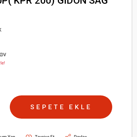
10P( KPR 200) GİDON SAĞ
K
KDV
le!
SEPETE EKLE
rum Yap
Tavsiye Et
Paylaş