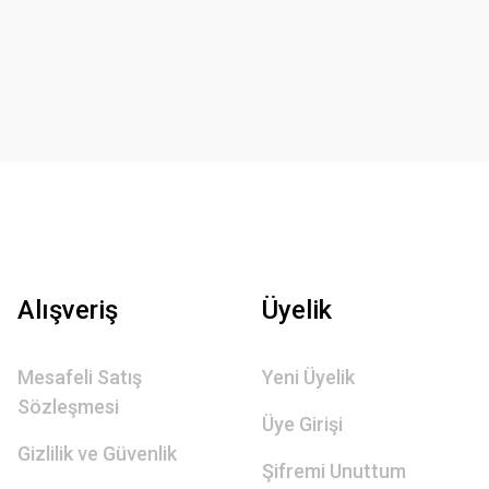
Alışveriş
Üyelik
Mesafeli Satış
Yeni Üyelik
Sözleşmesi
Üye Girişi
Gizlilik ve Güvenlik
Şifremi Unuttum